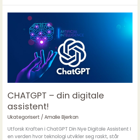
CHATGPT
–
din
digitale
assistent!
CHATGPT – din digitale
assistent!
Ukategorisert
/
Amalie Bjerkan
Utforsk Kraften i ChatGPT Din Nye Digitale Assistent I
en verden hvor teknologi utvikler seg raskt, står