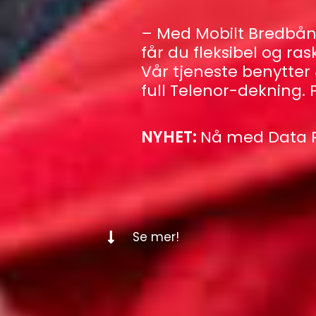
– Med Mobilt Bredbånd
får du fleksibel og ras
Vår tjeneste benytte
full Telenor-dekning. P
NYHET:
Nå med Data R
Se mer!